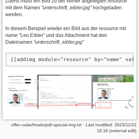
Zuerst muss ein Bild zu der vorher angelegten
resource
mit dem Namen
“unterschrift_eibler.jpg”
hochgeladen
werden.
In diesem Beispiel wieder ein Bild aus der
resource
mit
name
“Leo Eibler” und das Attachment hat den
Dateinamen
“unterschrift_eibler.jpg”
[[addimg module="resource" by="name" valu
offer-cube/howto/pdf-special-img.txt
· Last modified: 2023/11/22
10:16 (external edit)