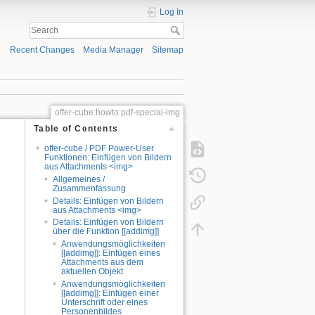
Log In
Recent Changes
Media Manager
Sitemap
offer-cube:howto:pdf-special-img
Table of Contents
offer-cube / PDF Power-User
Funktionen: Einfügen von Bildern
aus Attachments <img>
Allgemeines /
Zusammenfassung
Details: Einfügen von Bildern
aus Attachments <img>
Details: Einfügen von Bildern
über die Funktion [[addimg]]
Anwendungsmöglichkeiten
[[addimg]]: Einfügen eines
Attachments aus dem
aktuellen Objekt
Anwendungsmöglichkeiten
[[addimg]]: Einfügen einer
Unterschrift oder eines
Personenbildes