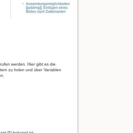
Anwendungsmöglichkeiten
[[addimg]]: Einfügen eines
Bildes nach Dateinamen
ufen werden. Hier gibt es die
tem zu holen und über Variablen
en.
nt ID bekannt ist.