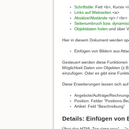
Schriftstile
: Fett <b>, Kursiv <
Links auf Webseiten
<a>
Absätze/Abstände
<p> / <br>
Seitenumbruch bzw. dynamis
Objektdaten holen
und über Va
Hier in diesem Dokument werden spezi
Einfügen von Bildern aus Att
Gesteuert werden diese Funktionen ü
Möglichkeit Daten von Objekten (z.
einzufügen. Oder es gibt eine Funkt
Diese Erweiterungen lassen sich au
Angebote/Aufträge/Rechnungen
Position: Felder “Positions-B
Artikel: Feld “Beschreibung”
Details: Einfügen von
Über das
HTML
Tag <img src=“….”> l