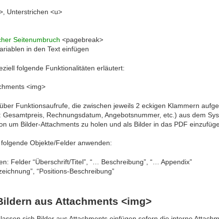
i>, Unterstrichen <u>
cher Seitenumbruch
<pagebreak>
riablen in den Text einfügen
ell folgende Funktionalitäten erläutert:
achments <img>
ber Funktionsaufrufe, die zwischen jeweils 2 eckigen Klammern aufger
B: Gesamtpreis, Rechnungsdatum, Angebotsnummer, etc.) aus dem Sys
ion um Bilder-Attachments zu holen und als Bilder in das PDF einzufüg
f folgende Objekte/Felder anwenden:
: Felder “Überschrift/Titel”, “… Beschreibung”, “… Appendix”
ezeichnung”, “Positions-Beschreibung”
 Bildern aus Attachments <img>
assen sich Bilder aus Attachments einfügen sofern die interne Attachme