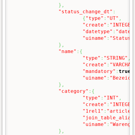
}
,
"status_change_dt"
:
{
"type"
:
"UT"
,
"create"
:
"INTEGER
"datetype"
:
"date"
"uiname"
:
"Status 
}
,
"name"
:
{
"type"
:
"STRING"
,
"create"
:
"VARCHAR
"mandatory"
:
true
,
"uiname"
:
"Bezeich
}
,
"category"
:
{
"type"
:
"INT"
,
"create"
:
"INTEGER
"1rel1"
:
"articleg
"join_table_alias
"uiname"
:
"Warengr
}
,