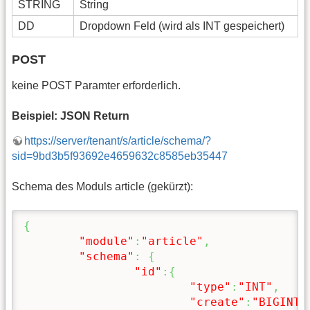
STRING
String
DD
Dropdown Feld (wird als INT gespeichert)
POST
keine POST Paramter erforderlich.
Beispiel: JSON Return
https://server/tenant/s/article/schema/?
sid=9bd3b5f93692e4659632c8585eb35447
Schema des Moduls article (gekürzt):
{
"module"
:
"article"
,
"schema"
:
{
"id"
:
{
"type"
:
"INT"
,
"create"
:
"BIGINT 