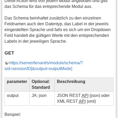
Diese Action wird von jedem Modul angeboten und gibt
das Schema für das entsprechende Modul aus.
Das Schema beinhaltet zusätzlich zu den einzelnen
Feldnamen auch den Datentyp, das Label in der jeweils
eingestellten Sprache und falls es sich um ein Dropdown
Feld handelt die gültigen Werte mit den entsprechenden
Labels in der jeweiligen Sprache.
GET
https://server/tenant/s/module/schema/?
sid=sessionID[&output=outputMode]
parameter
Optional:
Beschreibung
Standard
output
JA: json
JSON REST
API
(json) oder
XML REST
API
(xml)
Beispiel: