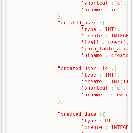
"shortcut"
:
"a"
,
"uiname"
:
"id"
}
,
"created_user"
:
{
"type"
:
"INT"
,
"create"
:
"INTEGER
"1rel1"
:
"users"
,
"join_table_alias
"uiname"
:
"created
}
,
"created_user__id"
:
{
"type"
:
"INT"
,
"create"
:
"INT(11)
"shortcut"
:
"u"
,
"uiname"
:
"created
}
,
		...

"created_date"
:
{
"type"
:
"UT"
,
"create"
:
"INTEGER