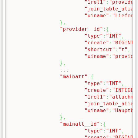
"1rel1"
:
"provider
"join_table_alias
"uiname"
:
"Liefera
}
,
"provider__id"
:
{
"type"
:
"INT"
,
"create"
:
"BIGINT 
"shortcut"
:
"t"
,
"uiname"
:
"provide
}
,
		...

"mainatt"
:
{
"type"
:
"INT"
,
"create"
:
"INTEGER
"1rel1"
:
"attachme
"join_table_alias
"uiname"
:
"Hauptbi
}
,
"mainatt__id"
:
{
"type"
:
"INT"
,
"create"
:
"BIGINT 