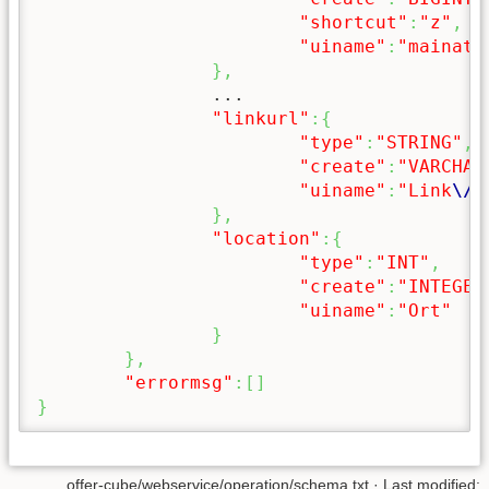
"shortcut"
:
"z"
,
"uiname"
:
"mainatt
}
,
		...

"linkurl"
:
{
"type"
:
"STRING"
,
"create"
:
"VARCHAR
"uiname"
:
"Link
\/
U
}
,
"location"
:
{
"type"
:
"INT"
,
"create"
:
"INTEGER
"uiname"
:
"Ort"
}
}
,
"errormsg"
:
[
]
}
offer-cube/webservice/operation/schema.txt
· Last modified: