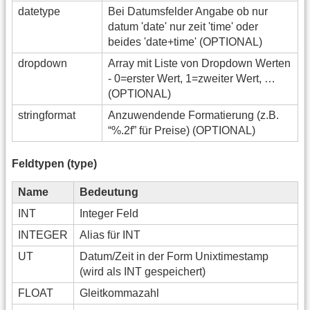
datetype
Bei Datumsfelder Angabe ob nur
datum 'date' nur zeit 'time' oder
beides 'date+time' (OPTIONAL)
dropdown
Array mit Liste von Dropdown Werten
- 0=erster Wert, 1=zweiter Wert, …
(OPTIONAL)
stringformat
Anzuwendende Formatierung (z.B.
“%.2f” für Preise) (OPTIONAL)
Feldtypen (type)
Name
Bedeutung
INT
Integer Feld
INTEGER
Alias für INT
UT
Datum/Zeit in der Form Unixtimestamp
(wird als INT gespeichert)
FLOAT
Gleitkommazahl