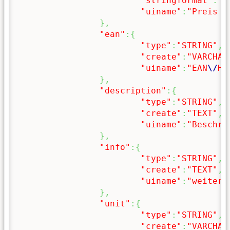
"stringformat"
:
"%
"uiname"
:
"Preis (
}
,
"ean"
:
{
"type"
:
"STRING"
,
"create"
:
"VARCHAR
"uiname"
:
"EAN
\/
He
}
,
"description"
:
{
"type"
:
"STRING"
,
"create"
:
"TEXT"
,
"uiname"
:
"Beschre
}
,
"info"
:
{
"type"
:
"STRING"
,
"create"
:
"TEXT"
,
"uiname"
:
"weitere
}
,
"unit"
:
{
"type"
:
"STRING"
,
"create"
:
"VARCHAR