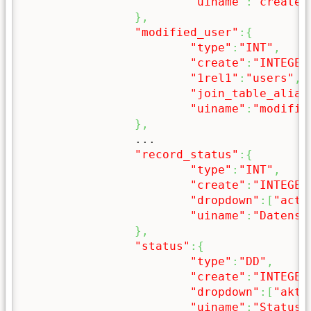
"uiname"
:
"created
}
,
"modified_user"
:
{
"type"
:
"INT"
,
"create"
:
"INTEGER
"1rel1"
:
"users"
,
"join_table_alias
"uiname"
:
"modifie
}
,
		...

"record_status"
:
{
"type"
:
"INT"
,
"create"
:
"INTEGER
"dropdown"
:
[
"acti
"uiname"
:
"Datensa
}
,
"status"
:
{
"type"
:
"DD"
,
"create"
:
"INTEGER
"dropdown"
:
[
"akti
"uiname"
:
"Status"