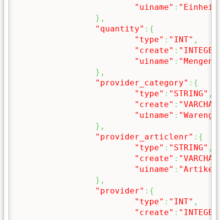
"uiname"
:
"Einheit
}
,
"quantity"
:
{
"type"
:
"INT"
,
"create"
:
"INTEGER
"uiname"
:
"Mengene
}
,
"provider_category"
:
{
"type"
:
"STRING"
,
"create"
:
"VARCHAR
"uiname"
:
"Warengr
}
,
"provider_articlenr"
:
{
"type"
:
"STRING"
,
"create"
:
"VARCHAR
"uiname"
:
"Artikel
}
,
"provider"
:
{
"type"
:
"INT"
,
"create"
:
"INTEGER