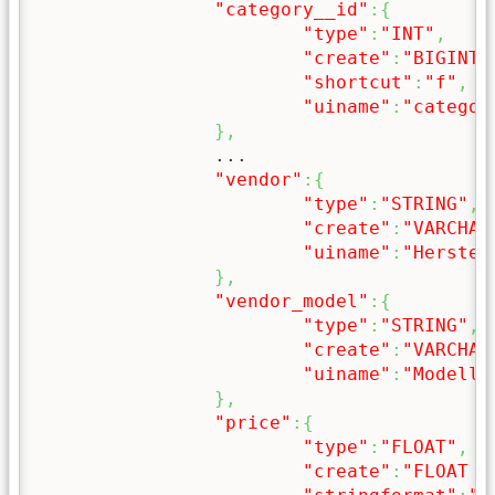
"category__id"
:
{
"type"
:
"INT"
,
"create"
:
"BIGINT 
"shortcut"
:
"f"
,
"uiname"
:
"categor
}
,
		...

"vendor"
:
{
"type"
:
"STRING"
,
"create"
:
"VARCHAR
"uiname"
:
"Herstel
}
,
"vendor_model"
:
{
"type"
:
"STRING"
,
"create"
:
"VARCHAR
"uiname"
:
"Modellb
}
,
"price"
:
{
"type"
:
"FLOAT"
,
"create"
:
"FLOAT D