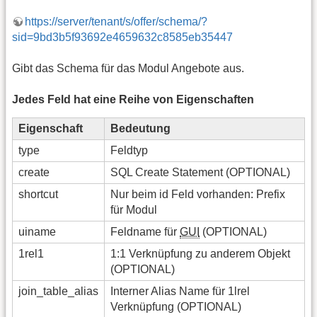
https://server/tenant/s/offer/schema/?
sid=9bd3b5f93692e4659632c8585eb35447
Gibt das Schema für das Modul Angebote aus.
Jedes Feld hat eine Reihe von Eigenschaften
Eigenschaft
Bedeutung
type
Feldtyp
create
SQL Create Statement (OPTIONAL)
shortcut
Nur beim id Feld vorhanden: Prefix
für Modul
uiname
Feldname für
GUI
(OPTIONAL)
1rel1
1:1 Verknüpfung zu anderem Objekt
(OPTIONAL)
join_table_alias
Interner Alias Name für 1lrel
Verknüpfung (OPTIONAL)