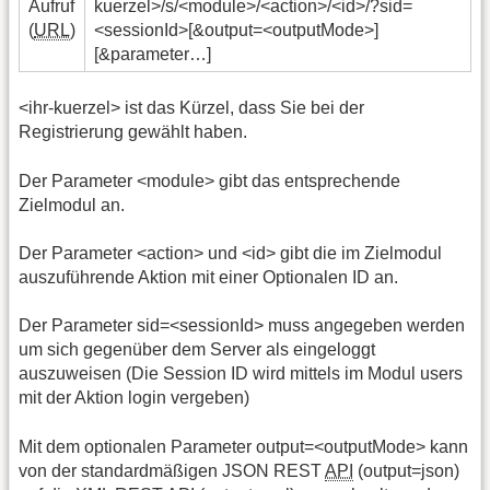
Aufruf
kuerzel>/s/<module>/<action>/<id>/?sid=
(
URL
)
<sessionId>[&output=<outputMode>]
[&parameter…]
<ihr-kuerzel> ist das Kürzel, dass Sie bei der
Registrierung gewählt haben.
Der Parameter <module> gibt das entsprechende
Zielmodul an.
Der Parameter <action> und <id> gibt die im Zielmodul
auszuführende Aktion mit einer Optionalen ID an.
Der Parameter sid=<sessionId> muss angegeben werden
um sich gegenüber dem Server als eingeloggt
auszuweisen (Die Session ID wird mittels im Modul users
mit der Aktion login vergeben)
Mit dem optionalen Parameter output=<outputMode> kann
von der standardmäßigen JSON REST
API
(output=json)