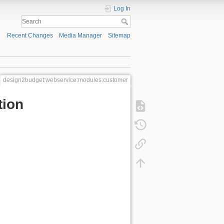
Log In
Recent Changes
Media Manager
Sitemap
design2budget:webservice:modules:customer
tion