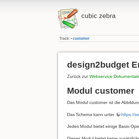
cubic zebra
Trace:
customer
•
design2budget E
Zurück zur
Webservice Dokumentatio
Modul customer
Das Modul customer ist die Abbildu
Das Schema kann unter
https://
Jedes Modul bietet einige Basis-Op
Dieses Modul bietet keine zusätzlic