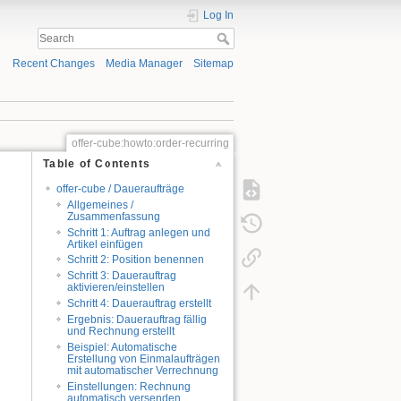
Log In
Recent Changes
Media Manager
Sitemap
offer-cube:howto:order-recurring
Table of Contents
offer-cube / Daueraufträge
Allgemeines /
Zusammenfassung
Schritt 1: Auftrag anlegen und
Artikel einfügen
Schritt 2: Position benennen
Schritt 3: Dauerauftrag
aktivieren/einstellen
Schritt 4: Dauerauftrag erstellt
Ergebnis: Dauerauftrag fällig
und Rechnung erstellt
Beispiel: Automatische
Erstellung von Einmalaufträgen
mit automatischer Verrechnung
Einstellungen: Rechnung
automatisch versenden