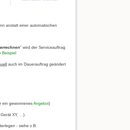
nn anstatt einer automatischen
verrechnen
” wird der Serviceauftrag
he
Beispiel
uell
auch im Dauerauftrag geändert
r ein gewonnenes
Angebot
)
 Gerät XY, …).
erlegen - siehe z.B.