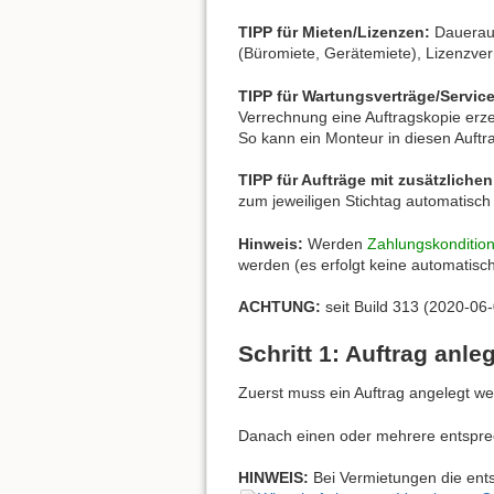
TIPP für Mieten/Lizenzen:
Dauerau
(Büromiete, Gerätemiete), Lizenzver
TIPP für Wartungsverträge/Servic
Verrechnung eine Auftragskopie erz
So kann ein Monteur in diesen Auftr
TIPP für Aufträge mit zusätzliche
zum jeweiligen Stichtag automatisch
Hinweis:
Werden
Zahlungskonditio
werden (es erfolgt keine automatis
ACHTUNG:
seit Build 313 (2020-0
Schritt 1: Auftrag anle
Zuerst muss ein Auftrag angelegt w
Danach einen oder mehrere entsprec
HINWEIS:
Bei Vermietungen die en