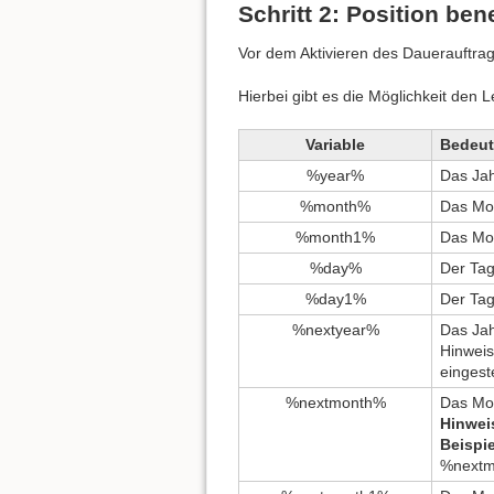
Schritt 2: Position be
Vor dem Aktivieren des Dauerauftrag
Hierbei gibt es die Möglichkeit den 
Variable
Bedeu
%year%
Das Jah
%month%
Das Mon
%month1%
Das Mon
%day%
Der Tag
%day1%
Der Tag
%nextyear%
Das Jah
Hinweis
eingeste
%nextmonth%
Das Mon
Hinwei
Beispie
%nextmo