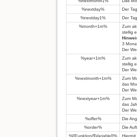
%nextmonth1%
Das Mon
%nextday%
Der Tag
%nextday1%
Der Tag
%month+1m%
Zum akt
stellig 
Hinwei
3 Monat
Der Wer
%year+1m%
Zum akt
stellig 
Der Wer
%nextmonth+1m%
Zum Mon
das Mon
Der Wer
%nextyear+1m%
Zum Mon
das Jahr
Der Wer
%offer%
Die Ang
%order%
Die Auf
%[[Funktion/$Variable]]%
Hiermit