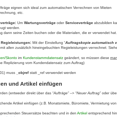
fträge eignen sich ideal zum automatischen Verrechnen von Mieten
rechnung, etc.
everträge:
Um
Wartungsverträge
oder
Serviceverträge
abzubilden ka
eugt werden.
ag dann seine Zeiten buchen oder die Materialen, die er verwendet hat.
n Regieleistungen:
Mit der Einstellung “
Auftragskopie automatisch 
 mit allen zusätzlich hineingebuchten Regieleistungen verrechnet. Sie
nen/Skonto
im
Kundenstammdatensatz
geändert, so müssen diese
man
che Replizierung vom Kundendatensatz zum Auftrag)
6-01) muss
_objref
statt _ref verwendet werden
gen und Artikel einfügen
erden (entweder direkt über das
“Aufträge”
–>
“Neuer Auftrag”
oder übe
hende Artikel einfügen (z.B. Monatsmiete, Büromiete, Vermietung von
tsprechenden Steuersätze beachten und in den
Artikel
entsprechend hint