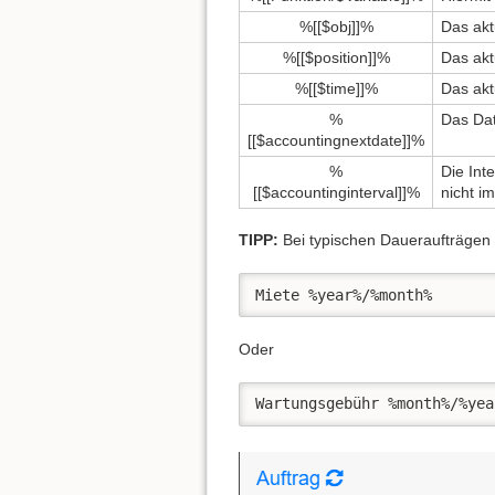
%[[$obj]]%
Das akt
%[[$position]]%
Das akt
%[[$time]]%
Das akt
%
Das Dat
[[$accountingnextdate]]%
%
Die Int
[[$accountinginterval]]%
nicht i
TIPP:
Bei typischen Daueraufträgen 
Miete %year%/%month%
Oder
Wartungsgebühr %month%/%yea