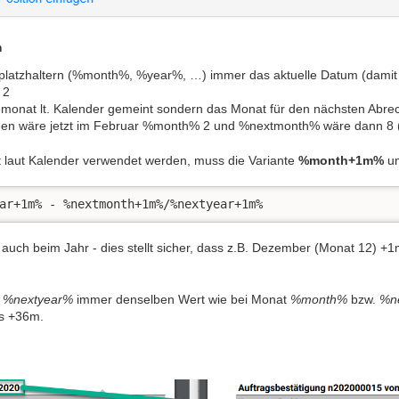
m
latzhaltern (%month%, %year%, …) immer das aktuelle Datum (damit 
 2
emonat lt. Kalender gemeint sondern das Monat für den nächsten Abre
hnen wäre jetzt im Februar %month% 2 und %nextmonth% wäre dann 8 (
t laut Kalender verwendet werden, muss die Variante
%month+1m%
u
ar+1m% - %nextmonth+1m%/%nextyear+1m%
auch beim Jahr - dies stellt sicher, dass z.B. Dezember (Monat 12) +
.
%nextyear%
immer denselben Wert wie bei Monat
%month%
bzw.
%n
is +36m.