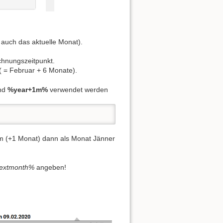
auch das aktuelle Monat).
chnungszeitpunkt.
 = Februar + 6 Monate).
nd
%year+1m%
verwendet werden
1m (+1 Monat) dann als Monat Jänner
extmonth%
angeben!