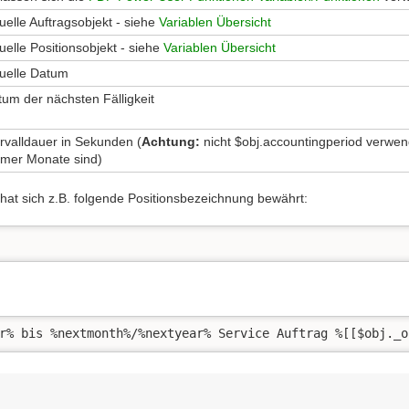
uelle Auftragsobjekt - siehe
Variablen Übersicht
uelle Positionsobjekt - siehe
Variablen Übersicht
uelle Datum
um der nächsten Fälligkeit
ervalldauer in Sekunden (
Achtung:
nicht $obj.accountingperiod verwend
mmer Monate sind)
hat sich z.B. folgende Positionsbezeichnung bewährt:
r% bis %nextmonth%/%nextyear% Service Auftrag %[[$obj._o