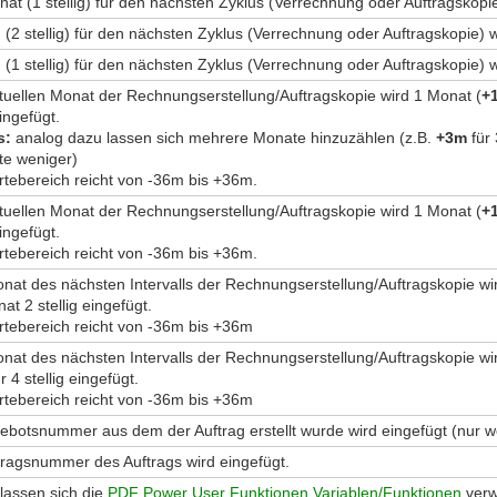
at (1 stellig) für den nächsten Zyklus (Verrechnung oder Auftragskopie
 (2 stellig) für den nächsten Zyklus (Verrechnung oder Auftragskopie) 
 (1 stellig) für den nächsten Zyklus (Verrechnung oder Auftragskopie) 
uellen Monat der Rechnungserstellung/Auftragskopie wird 1 Monat (
+
eingefügt.
s:
analog dazu lassen sich mehrere Monate hinzuzählen (z.B.
+3m
für 
e weniger)
tebereich reicht von -36m bis +36m.
uellen Monat der Rechnungserstellung/Auftragskopie wird 1 Monat (
+
eingefügt.
tebereich reicht von -36m bis +36m.
at des nächsten Intervalls der Rechnungserstellung/Auftragskopie wi
at 2 stellig eingefügt.
tebereich reicht von -36m bis +36m
at des nächsten Intervalls der Rechnungserstellung/Auftragskopie wi
 4 stellig eingefügt.
tebereich reicht von -36m bis +36m
ebotsnummer aus dem der Auftrag erstellt wurde wird eingefügt (nur we
tragsnummer des Auftrags wird eingefügt.
 lassen sich die
PDF Power User Funktionen Variablen/Funktionen
ver