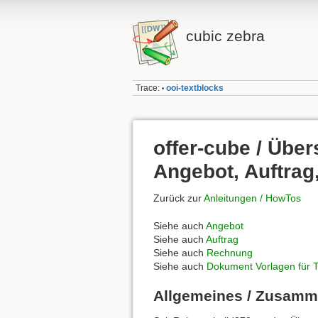
cubic zebra
Trace:
ooi-textblocks
•
offer-cube / Über
Angebot, Auftrag
Zurück zur
Anleitungen / HowTos
Siehe auch
Angebot
Siehe auch
Auftrag
Siehe auch
Rechnung
Siehe auch
Dokument Vorlagen für T
Allgemeines / Zusam