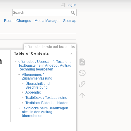
Log In
Recent Changes
Media Manager
Sitemap
offer-cube:howto:ooi-textblocks
Table of Contents
n
offer-cube / Überschrift, Texte und
Textbausteine in Angebot, Auftrag,
Rechnung bearbeiten
Allgemeines /
Zusammenfassung
Überschrift und
Beschreibung
Appendix
Textblöcke / Textbausteine
Textblock Bilder hochladen
Textblöcke beim Beauftragen
nicht in den Auftrag
übernehmen